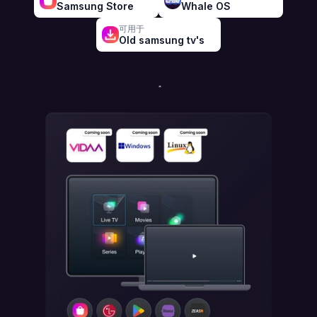
Samsung Store
Whale OS
可用于
Old samsung tv's