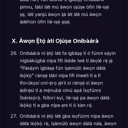
pinnu, tàbí láti mú àwọn ojúṣe òfin Ilé-iṣẹ́
ṣẹ, láti yanjú àwọn ìjà àti láti mú àwọn
àdéhùn òfin Ilé-iṣẹ́ ṣiṣẹ́.
X
.
Àwọn Ẹ̀tọ́ àti Ojúṣe Oníbàárà
Oníbàárà ní ẹ̀tọ́ láti fa ìgbàṣẹ tí ó fúnni sẹ́yìn
nígbàkúgbà nípa fífi ìkéde ìwé tí àkọlé rẹ̀ jẹ́
“Ìfàsẹ́yìn ìgbàṣẹ fún ìṣàmúlò àwọn dátà
ìkọ̀kọ̀” ránṣẹ́ tàbí nípa fífi ímeèlì tí a fi
ìforúkọsí oní-ẹ̀rọ jẹ́rìí sí ránṣẹ́ sí àwọn
àdírẹ́sì tí a mẹ́nubà nínú apá Ìsọfúnni
Ìbánisọ̀rọ̀. Nítorí èyí, Ilé-iṣẹ́ pa àwọn dátà
ìkọ̀kọ̀ tí a gba nípa ẹni tí ó kàn rẹ́.
Oníbàárà ní ẹ̀tọ́ láti gba ìsọfúnni nípa àwọn
dátà ìkọ̀kọ̀ rẹ̀, ìṣàmúlò àwọn dátà náà, àwọn