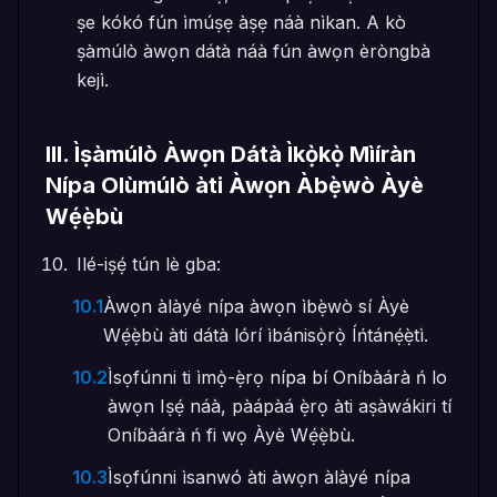
ṣe kókó fún ìmúṣẹ àṣẹ náà nìkan. A kò
ṣàmúlò àwọn dátà náà fún àwọn èròngbà
kejì.
III
.
Ìṣàmúlò Àwọn Dátà Ìkọ̀kọ̀ Mìíràn
Nípa Olùmúlò àti Àwọn Àbẹ̀wò Àyè
Wẹ́ẹ̀bù
Ilé-iṣẹ́ tún lè gba:
10.1
Àwọn àlàyé nípa àwọn ìbẹ̀wò sí Àyè
Wẹ́ẹ̀bù àti dátà lórí ìbánisọ̀rọ̀ Íńtánẹ́ẹ̀tì.
10.2
Ìsọfúnni ti ìmọ̀-ẹ̀rọ nípa bí Oníbàárà ń lo
àwọn Iṣẹ́ náà, pàápàá ẹ̀rọ àti aṣàwákiri tí
Oníbàárà ń fi wọ Àyè Wẹ́ẹ̀bù.
10.3
Ìsọfúnni ìsanwó àti àwọn àlàyé nípa