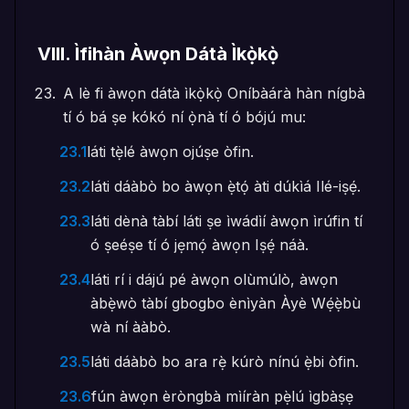
VIII
.
Ìfihàn Àwọn Dátà Ìkọ̀kọ̀
A lè fi àwọn dátà ìkọ̀kọ̀ Oníbàárà hàn nígbà
tí ó bá ṣe kókó ní ọ̀nà tí ó bójú mu:
23.1
láti tẹ̀lé àwọn ojúṣe òfin.
23.2
láti dáàbò bo àwọn ẹ̀tọ́ àti dúkìá Ilé-iṣẹ́.
23.3
láti dènà tàbí láti ṣe ìwádìí àwọn ìrúfin tí
ó ṣeéṣe tí ó jẹmọ́ àwọn Iṣẹ́ náà.
23.4
láti rí i dájú pé àwọn olùmúlò, àwọn
àbẹ̀wò tàbí gbogbo ènìyàn Àyè Wẹ́ẹ̀bù
wà ní ààbò.
23.5
láti dáàbò bo ara rẹ̀ kúrò nínú ẹ̀bi òfin.
23.6
fún àwọn èròngbà mìíràn pẹ̀lú ìgbàṣẹ