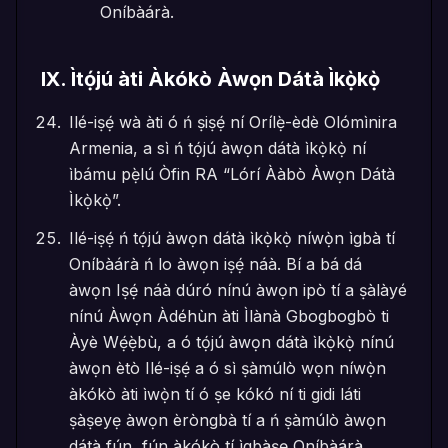
Oníbàárà.
IX
.
Ìtọ́jú àti Àkókò Àwọn Dátà Ìkọ̀kọ̀
Ilé-iṣẹ́ wà àti ó ń ṣiṣẹ́ ní Orílẹ̀-èdè Olómìnira
Armenia, a sì ń tọ́jú àwọn dátà ìkọ̀kọ̀ ní
ìbámu pẹ̀lú Òfin RA “Lórí Ààbò Àwọn Dátà
Ìkọ̀kọ̀”.
Ilé-iṣẹ́ ń tọ́jú àwọn dátà ìkọ̀kọ̀ níwọ̀n ìgbà tí
Oníbàárà ń lo àwọn iṣẹ́ náà. Bí a bá dá
àwọn Iṣẹ́ náà dúró nínú àwọn ipò tí a ṣàlàyé
nínú Àwọn Àdéhùn àti Ìlànà Gbogbogbò ti
Àyè Wẹ́ẹ̀bù, a ó tọ́jú àwọn dátà ìkọ̀kọ̀ nínú
àwọn ètò Ilé-iṣẹ́ a ó sì ṣàmúlò wọn níwọ̀n
àkókò àti ìwọ̀n tí ó ṣe kókó ní ti gidi láti
ṣàṣeyẹ àwọn èròngbà tí a ń ṣàmúlò àwọn
dátà fún, fún àkókò tí ìgbàṣẹ Oníbàárà