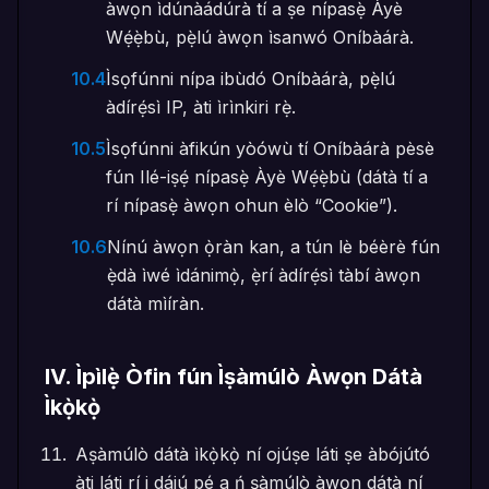
àwọn ìdúnàádúrà tí a ṣe nípasẹ̀ Àyè
Wẹ́ẹ̀bù, pẹ̀lú àwọn ìsanwó Oníbàárà.
10.4
Ìsọfúnni nípa ibùdó Oníbàárà, pẹ̀lú
àdírẹ́sì IP, àti ìrìnkiri rẹ̀.
10.5
Ìsọfúnni àfikún yòówù tí Oníbàárà pèsè
fún Ilé-iṣẹ́ nípasẹ̀ Àyè Wẹ́ẹ̀bù (dátà tí a
rí nípasẹ̀ àwọn ohun èlò “Cookie”).
10.6
Nínú àwọn ọ̀ràn kan, a tún lè béèrè fún
ẹ̀dà ìwé ìdánimọ̀, ẹ̀rí àdírẹ́sì tàbí àwọn
dátà mìíràn.
IV
.
Ìpìlẹ̀ Òfin fún Ìṣàmúlò Àwọn Dátà
Ìkọ̀kọ̀
Aṣàmúlò dátà ìkọ̀kọ̀ ní ojúṣe láti ṣe àbójútó
àti láti rí i dájú pé a ń ṣàmúlò àwọn dátà ní