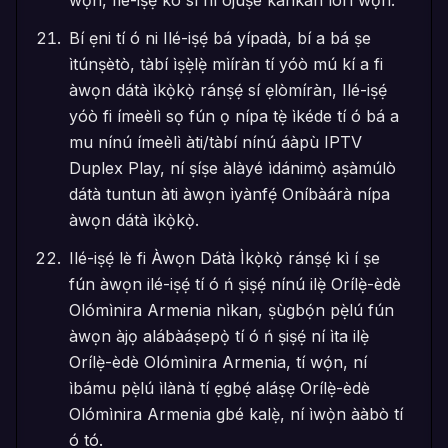
wọn, Ilé-iṣẹ́ kò sì ní ojúṣe kankan lórí wọn.
Bí ẹni tí ó ni Ilé-iṣẹ́ bá yípadà, bí a bá ṣe
ìtúnṣètò, tàbí ìṣẹ̀lẹ̀ mìíràn tí yóò mú kí a fi
àwọn dátà ìkọ̀kọ̀ ránṣẹ́ sí ẹlòmíràn, Ilé-iṣẹ́
yóò fi ímeèlì sọ fún ọ nípa tẹ̀ ìkéde tí ó bá a
mu nínú ímeèlì àti/tàbí nínú áàpù IPTV
Duplex Play, ní ṣíṣe àlàyé ìdánimọ̀ aṣàmúlò
dátà tuntun àti àwọn ìyànfẹ́ Oníbàárà nípa
àwọn dátà ìkọ̀kọ̀.
Ilé-iṣẹ́ lè fi Àwọn Dátà Ìkọ̀kọ̀ ránṣẹ́ kì í ṣe
fún àwọn ilé-iṣẹ́ tí ó ń ṣiṣẹ́ nínú ilẹ̀ Orílẹ̀-èdè
Olómìnira Armenia nìkan, ṣùgbọ́n pẹ̀lú fún
àwọn àjọ alábàáṣepọ̀ tí ó ń ṣiṣẹ́ ní ìta ilẹ̀
Orílẹ̀-èdè Olómìnira Armenia, tí wọ́n, ní
ìbámu pẹ̀lú ìlànà tí ẹgbẹ́ aláṣẹ Orílẹ̀-èdè
Olómìnira Armenia gbé kalẹ̀, ní ìwọ̀n ààbò tí
ó tó.