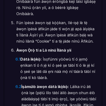
Oníbàárà fún àwọn èròngbà kejì láìsí ìgbàṣẹ
rẹ̀. Nínú ọ̀ràn yìí, a ó béèrè ìgbàṣẹ
Oníbàárà.
Fún ìpèsè àwọn iṣẹ́ kọ̀ọ̀kan, Ilé-iṣẹ́ lè tẹ̀
àwọn ìpèsè àfikún jáde tí wọ́n jẹ́ apá àìyẹ̀ka
ti Ìlànà Àṣírí yìí. Àwọn ìpèsè àfikún bẹ́ẹ̀ wà
nínú ìlànà “Cookie” tí a tẹ̀ jáde nínú Àfikún.
Àwọn Ọ̀rọ̀ tí a Lò nínú Ìlànà yìí
6.1
Dátà ìkọ̀kọ̀:
Ìsọfúnni yòówù tí ó jẹmọ́
ẹnìkan tí ó ń jẹ́ kí ó ṣeé ṣe tàbí tí ó lè jẹ́ kí
ó ṣeé ṣe láti dá ẹni náà mọ̀ ní tààrà tàbí ní
ọ̀nà tí kò tààrà.
6.2
Ìṣàmúlò àwọn dátà ìkọ̀kọ̀:
Láìka irú àti
ọ̀nà ìṣe (pẹ̀lú lílo tàbí àìlò àwọn ohun èlò
aládàáṣiṣẹ́ tàbí ti ìmọ̀-ẹ̀rọ), ìṣe yòówù tàbí
àwọn ìṣe tí ó jẹmọ́ gbígba, ìkọsílẹ̀, ìfikún,