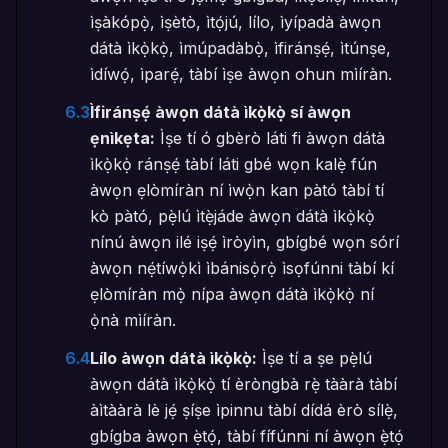
ìṣàkópọ̀, ìṣètò, ìtọ́jú, lílo, ìyípadà àwọn
dátà ìkọ̀kọ̀, ìmúpadàbọ̀, ìfiránṣẹ́, ìtúnṣe,
ìdíwọ́, ìparẹ́, tàbí ìṣe àwọn ohun mìíràn.
6.3
Ìfiránṣẹ́ àwọn dátà ìkọ̀kọ̀ sí àwọn
ẹnìkẹta:
Ìṣe tí ó gbèrò láti fi àwọn dátà
ìkọ̀kọ̀ ránṣẹ́ tàbí láti gbé wọn kalẹ̀ fún
àwọn ẹlòmíràn ní ìwọ̀n kan pàtó tàbí tí
kò pàtó, pẹ̀lú ìtẹ̀jáde àwọn dátà ìkọ̀kọ̀
nínú àwọn ilé iṣẹ́ ìròyìn, gbígbé wọn sórí
àwọn nẹ́tíwọ̀kì ìbánisọ̀rọ̀ ìsọfúnni tàbí kí
ẹlòmíràn mọ̀ nípa àwọn dátà ìkọ̀kọ̀ ní
ọ̀nà mìíràn.
6.4
Lílo àwọn dátà ìkọ̀kọ̀:
Ìṣe tí a ṣe pẹ̀lú
àwọn dátà ìkọ̀kọ̀ tí èròngbà rẹ̀ tààrà tàbí
àìtààrà lè jẹ́ ṣíṣe ìpinnu tàbí dídá èrò sílẹ̀,
gbígba àwọn ẹ̀tọ́, tàbí fífúnni ní àwọn ẹ̀tọ́