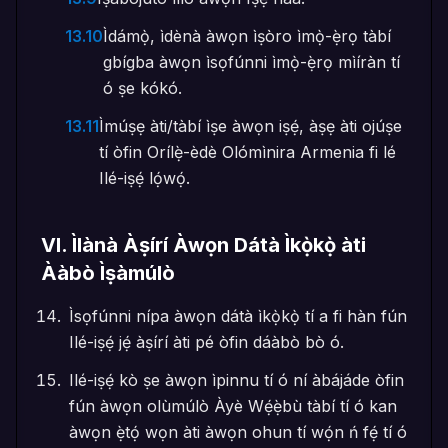
13.10
Ìdámọ̀, ìdènà àwọn ìṣòro ìmọ̀-ẹ̀rọ tàbí
gbígba àwọn ìsọfúnni ìmọ̀-ẹ̀rọ mìíràn tí
ó ṣe kókó.
13.11
Ìmúṣẹ àti/tàbí ìṣe àwọn iṣẹ́, àṣẹ àti ojúṣe
tí òfin Orílẹ̀-èdè Olómìnira Armenia fi lé
Ilé-iṣẹ́ lọ́wọ́.
VI
.
Ìlànà Àṣírí Àwọn Dátà Ìkọ̀kọ̀ àti
Ààbò Ìṣàmúlò
Ìsọfúnni nípa àwọn dátà ìkọ̀kọ̀ tí a fi hàn fún
Ilé-iṣẹ́ jẹ́ àṣírí àti pé òfin dáàbò bò ó.
Ilé-iṣẹ́ kò ṣe àwọn ìpinnu tí ó ní àbájáde òfin
fún àwọn olùmúlò Àyè Wẹ́ẹ̀bù tàbí tí ó kan
àwọn ẹ̀tọ́ wọn àti àwọn ohun tí wọ́n ń fẹ́ tí ó