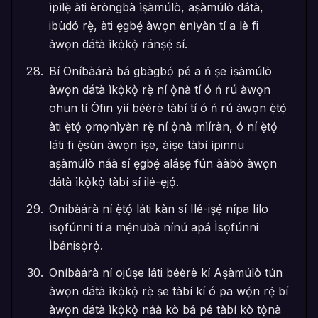
ìpìlẹ̀ àti èròngbà ìṣàmúlò, aṣàmúlò dátà,
ibùdó rẹ̀, àti ẹgbẹ́ àwọn ènìyàn tí a lè fi
àwọn dátà ìkọ̀kọ̀ ránṣẹ́ sí.
Bí Oníbàárà bá gbàgbọ́ pé a ń ṣe ìṣàmúlò
àwọn dátà ìkọ̀kọ̀ rẹ̀ ní ọ̀nà tí ó ń rú àwọn
ohun tí Òfin yìí béèrè tàbí tí ó ń rú àwọn ẹ̀tọ́
àti ẹ̀tọ́ ọmọnìyàn rẹ̀ ní ọ̀nà mìíràn, ó ní ẹ̀tọ́
láti fi ẹ̀sùn àwọn ìṣe, àìṣe tàbí ìpinnu
aṣàmúlò náà sí ẹgbẹ́ aláṣẹ fún ààbò àwọn
dátà ìkọ̀kọ̀ tàbí sí ilé-ẹjọ́.
Oníbàárà ní ẹ̀tọ́ láti kàn sí Ilé-iṣẹ́ nípa lílo
ìsọfúnni tí a mẹ́nubà nínú apá Ìsọfúnni
Ìbánisọ̀rọ̀.
Oníbàárà ní ojúṣe láti béèrè kí Aṣàmúlò tún
àwọn dátà ìkọ̀kọ̀ rẹ̀ ṣe tàbí kí ó pa wọ́n rẹ́ bí
àwọn dátà ìkọ̀kọ̀ náà kò bá pé tàbí kò tọ̀nà