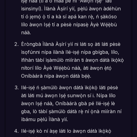
iṣẹ́ náà (tí a ó máa pè ní “Àwọn Iṣẹ́” láti
ìsinsìnyí). Ìlànà Àṣírí yìí, pẹ̀lú àwọn àdéhùn
tí ó jẹmọ́ ọ̀ tí a kà sí apá kan rẹ̀, ń ṣàkóso
lílo àwọn Iṣẹ́ tí a pèsè nípasẹ̀ Àyè Wẹ́ẹ̀bù
náà.
Èròngbà Ìlànà Àṣírí yìí ni láti sọ àti láti pèsè
ìsọfúnni nípa ìlànà Ilé-iṣẹ́ nípa gbígba, lílo,
ìfihàn tàbí ìṣàmúlò mìíràn ti àwọn dátà ìkọ̀kọ̀
nítorí lílo Àyè Wẹ́ẹ̀bù náà, àti àwọn ẹ̀tọ́
Oníbàárà nípa àwọn dátà bẹ́ẹ̀.
Ilé-iṣẹ́ ń ṣàmúlò àwọn dátà ìkọ̀kọ̀ láti pèsè
àti láti mú àwọn Iṣẹ́ sunwọ̀n sí i. Nípa lílo
àwọn Iṣẹ́ náà, Oníbàárà gbà pé Ilé-iṣẹ́ lè
gba, lò tàbí ṣàmúlò dátà rẹ̀ ní ọ̀nà mìíràn ní
ìbámu pẹ̀lú Ìlànà yìí.
Ilé-iṣẹ́ kò ní àṣẹ láti lo àwọn dátà ìkọ̀kọ̀