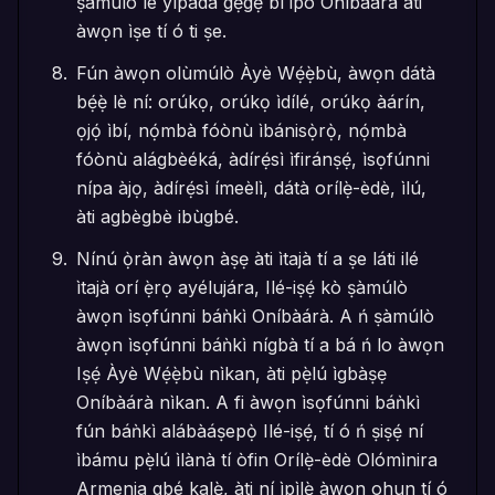
ṣàmúlò lè yípadà gẹ́gẹ́ bí ipò Oníbàárà àti
àwọn ìṣe tí ó ti ṣe.
Fún àwọn olùmúlò Àyè Wẹ́ẹ̀bù, àwọn dátà
bẹ́ẹ̀ lè ní: orúkọ, orúkọ ìdílé, orúkọ àárín,
ọjọ́ ìbí, nọ́mbà fóònù ìbánisọ̀rọ̀, nọ́mbà
fóònù alágbèéká, àdírẹ́sì ìfiránṣẹ́, ìsọfúnni
nípa àjọ, àdírẹ́sì ímeèlì, dátà orílẹ̀-èdè, ìlú,
àti agbègbè ibùgbé.
Nínú ọ̀ràn àwọn àṣẹ àti ìtajà tí a ṣe láti ilé
ìtajà orí ẹ̀rọ ayélujára, Ilé-iṣẹ́ kò ṣàmúlò
àwọn ìsọfúnni báǹkì Oníbàárà. A ń ṣàmúlò
àwọn ìsọfúnni báǹkì nígbà tí a bá ń lo àwọn
Iṣẹ́ Àyè Wẹ́ẹ̀bù nìkan, àti pẹ̀lú ìgbàṣẹ
Oníbàárà nìkan. A fi àwọn ìsọfúnni báǹkì
fún báǹkì alábàáṣepọ̀ Ilé-iṣẹ́, tí ó ń ṣiṣẹ́ ní
ìbámu pẹ̀lú ìlànà tí òfin Orílẹ̀-èdè Olómìnira
Armenia gbé kalẹ̀, àti ní ìpìlẹ̀ àwọn ohun tí ó