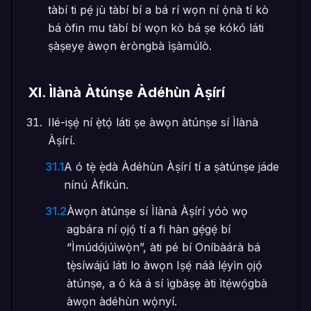
tàbí ti pẹ́ jù tàbí bí a bá rí wọn ní ọ̀nà tí kò
bá òfin mu tàbí bí wọn kò bá ṣe kókó láti
ṣàṣeyẹ àwọn èròngbà ìṣàmúlò.
XI
.
Ìlànà Àtúnṣe Àdéhùn Àṣírí
Ilé-iṣẹ́ ní ẹ̀tọ́ láti ṣe àwọn àtúnṣe sí Ìlànà
Àṣírí.
31.1
A ó tẹ̀ ẹ̀dà Àdéhùn Àṣírí tí a ṣàtúnṣe jáde
nínú Àfikún.
31.2
Àwọn àtúnṣe sí Ìlànà Àṣírí yóò wọ
agbára ní ọjọ́ tí a fi hàn gẹ́gẹ́ bí
“Ìmúdójúìwọ̀n”, àti pé bí Oníbàárà bá
tẹ̀síwájú láti lo àwọn Iṣẹ́ náà lẹ́yìn ọjọ́
àtúnṣe, a ó kà á sí ìgbàṣẹ àti ìtẹ́wọ́gbà
àwọn àdéhùn wọ̀nyí.