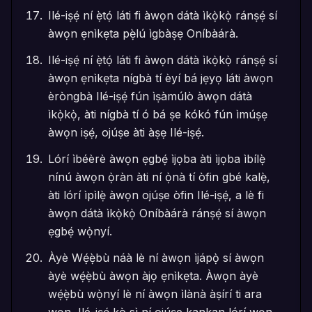
Ilé-iṣẹ́ ní ẹ̀tọ́ láti fi àwọn dátà ìkọ̀kọ̀ ránṣẹ́ sí
àwọn ẹnìkẹta pẹ̀lú ìgbàṣẹ Oníbàárà.
Ilé-iṣẹ́ ní ẹ̀tọ́ láti fi àwọn dátà ìkọ̀kọ̀ ránṣẹ́ sí
àwọn ẹnìkẹta nígbà tí èyí bá jẹyọ láti àwọn
èròngbà Ilé-iṣẹ́ fún ìṣàmúlò àwọn dátà
ìkọ̀kọ̀, àti nígbà tí ó bá ṣe kókó fún ìmúṣẹ
àwọn iṣẹ́, ojúṣe àti àṣẹ Ilé-iṣẹ́.
Lórí ìbéèrè àwọn ẹgbẹ́ ìjọba àti ìjọba ìbílẹ̀
nínú àwọn ọ̀ràn àti ní ọ̀nà tí òfin gbé kalẹ̀,
àti lórí ìpìlẹ̀ àwọn ojúṣe òfin Ilé-iṣẹ́, a lè fi
àwọn dátà ìkọ̀kọ̀ Oníbàárà ránṣẹ́ sí àwọn
ẹgbẹ́ wọ̀nyí.
Àyè Wẹ́ẹ̀bù náà lè ní àwọn ìjápọ̀ sí àwọn
àyè wẹ́ẹ̀bù àwọn àjọ ẹnìkẹta. Àwọn àyè
wẹ́ẹ̀bù wọ̀nyí lè ní àwọn ìlànà àṣírí ti ara