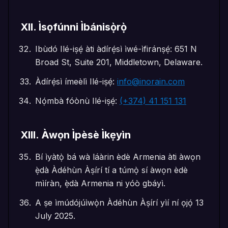
XII
.
Ìsọfúnni Ìbánisọ̀rọ̀
Ibùdó Ilé-iṣẹ́ àti àdírẹ́sì ìwé-ìfiránṣẹ́: 651 N
Broad St, Suite 201, Middletown, Delaware.
Àdírẹ́sì ímeèlì Ilé-iṣẹ́:
info@inorain.com
Nọ́mbà fóònù Ilé-iṣẹ́:
(+374) 41 151 131
XIII
.
Àwọn Ìpèsè Ìkẹyìn
Bí ìyàtọ̀ bá wà láàrin èdè Armenia àti àwọn
ẹ̀dà Àdéhùn Àṣírí tí a túmọ̀ sí àwọn èdè
mìíràn, ẹ̀dà Armenia ni yóò gbáyì.
A ṣe ìmúdójúìwọ̀n Àdéhùn Àṣírí yìí ní ọjọ́ 13
July 2025.