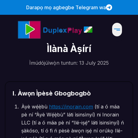
Darapọ mọ agbegbe Telegram wa
Ìlànà Àṣírí
Ìmúdójúìwọ̀n tuntun: 13 July 2025
I
.
Àwọn Ìpèsè Gbogbogbò
Àyè wẹ́ẹ̀bù
https://inorain.com
(tí a ó máa
pè ní “Àyè Wẹ́ẹ̀bù” láti ìsinsìnyí) ni Inorain
LLC (tí a ó máa pè ní “Ilé-iṣẹ́” láti ìsinsìnyí) ń
ṣàkóso, tí ó fi ń pèsè àwọn iṣẹ́ ní orúkọ Ilé-