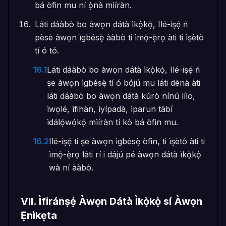
bá òfin mu ní ọ̀nà mìíràn.
Láti dáàbò bo àwọn dátà ìkọ̀kọ̀, Ilé-iṣẹ́ ń
pèsè àwọn ìgbésẹ̀ ààbò ti ìmọ̀-ẹ̀rọ àti ti ìṣètò
tí ó tó.
16.1
Láti dáàbò bo àwọn dátà ìkọ̀kọ̀, Ilé-iṣẹ́ ń
ṣe àwọn ìgbésẹ̀ tí ó bójú mu láti dènà àti
láti dáàbò bo àwọn dátà kúrò nínú lílo,
ìwọlé, ìfihàn, ìyípadà, ìparun tàbí
ìdálọ́wọ́kọ́ mìíràn tí kò bá òfin mu.
16.2
Ilé-iṣẹ́ ti ṣe àwọn ìgbésẹ̀ òfin, ti ìṣètò àti ti
ìmọ̀-ẹ̀rọ láti rí i dájú pé àwọn dátà ìkọ̀kọ̀
wà ní ààbò.
VII
.
Ìfiránṣẹ́ Àwọn Dátà Ìkọ̀kọ̀ sí Àwọn
Ẹnìkẹta