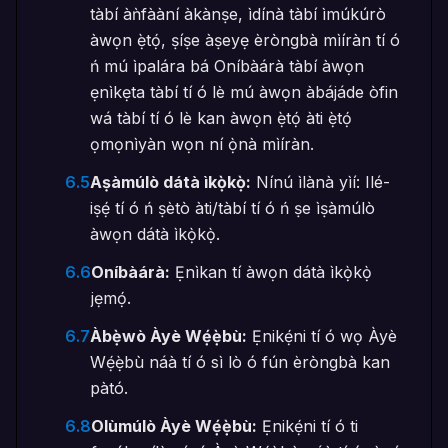
tàbí àǹfààní àkànṣe, ìdínà tàbí ìmúkúrò
àwọn ẹ̀tọ́, ṣíṣe àṣeyẹ èròngbà mìíràn tí ó
ń mú ìpalára bá Oníbàárà tàbí àwọn
ẹnìkẹta tàbí tí ó lè mú àwọn àbájáde òfin
wá tàbí tí ó lè kan àwọn ẹ̀tọ́ àti ẹ̀tọ́
ọmọnìyàn wọn ní ọ̀nà mìíràn.
6.5
Aṣàmúlò dátà ìkọ̀kọ̀:
Nínú ìlànà yìí: Ilé-
iṣẹ́ tí ó ń ṣètò àti/tàbí tí ó ń ṣe ìṣàmúlò
àwọn dátà ìkọ̀kọ̀.
6.6
Oníbàárà:
Ẹnìkan tí àwọn dátà ìkọ̀kọ̀
jẹmọ́.
6.7
Àbẹ̀wò Àyè Wẹ́ẹ̀bù:
Ẹnikẹ́ni tí ó wọ Àyè
Wẹ́ẹ̀bù náà tí ó sì lò ó fún èròngbà kan
pàtó.
6.8
Olùmúlò Àyè Wẹ́ẹ̀bù:
Ẹnikẹ́ni tí ó ti