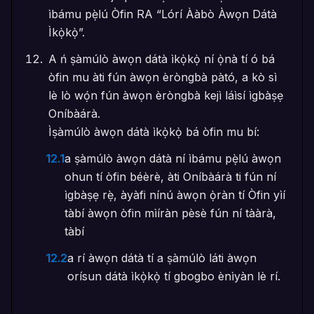
ìbámu pẹ̀lú Òfin RA “Lórí Ààbò Àwọn Dátà
Ìkọ̀kọ̀”.
A ń ṣàmúlò àwọn dátà ìkọ̀kọ̀ ní ọ̀nà tí ó bá
òfin mu àti fún àwọn èròngbà pàtó, a kò sì
lè lò wọ́n fún àwọn èròngbà kejì láìsí ìgbàṣẹ
Oníbàárà.
Ìṣàmúlò àwọn dátà ìkọ̀kọ̀ bá òfin mu bí:
12.1
a ṣàmúlò àwọn dátà ní ìbámu pẹ̀lú àwọn
ohun tí òfin béèrè, àti Oníbàárà ti fún ní
ìgbàṣẹ rẹ̀, àyàfi nínú àwọn ọ̀ràn tí Òfin yìí
tàbí àwọn òfin mìíràn pèsè fún ní tààrà,
tàbí
12.2
a rí àwọn dátà tí a ṣàmúlò láti àwọn
orísun dátà ìkọ̀kọ̀ tí gbogbo ènìyàn lè rí.