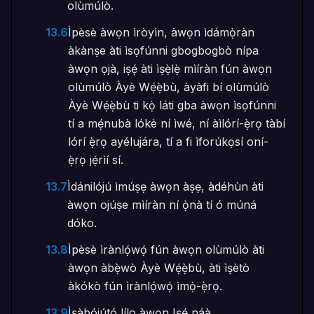
olùmúlò.
13.6
Ìpèsè àwọn ìròyìn, àwọn ìdámọ̀ràn
àkànṣe àti ìsọfúnni gbogbogbò nípa
àwọn ọjà, iṣẹ́ àti ìṣẹ̀lẹ̀ mìíràn fún àwọn
olùmúlò Àyè Wẹ́ẹ̀bù, àyàfi bí olùmúlò
Àyè Wẹ́ẹ̀bù ti kọ̀ láti gba àwọn ìsọfúnni
tí a mẹ́nubà lókè ní ìwé, ní àìlórí-ẹ̀rọ tàbí
lórí ẹ̀rọ ayélujára, tí a fi ìforúkọsí oní-
ẹ̀rọ jẹ́rìí sí.
13.7
Ìdánilójú ìmúṣẹ àwọn àṣẹ, àdéhùn àti
àwọn ojúṣe mìíràn ní ọ̀nà tí ó múná
dóko.
13.8
Ìpèsè ìrànlọ́wọ́ fún àwọn olùmúlò àti
àwọn àbẹ̀wò Àyè Wẹ́ẹ̀bù, àti ìṣètò
àkókò fún ìrànlọ́wọ́ ìmọ̀-ẹ̀rọ.
13.9
Ìṣàbójútó lílo àwọn Iṣẹ́ náà.