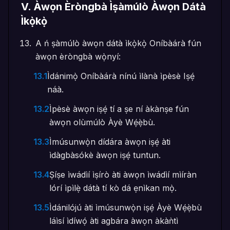
V
.
Àwọn Èròngbà Ìṣàmúlò Àwọn Dátà
Ìkọ̀kọ̀
A ń ṣàmúlò àwọn dátà ìkọ̀kọ̀ Oníbàárà fún
àwọn èròngbà wọ̀nyí:
13.1
Ìdánimọ̀ Oníbàárà nínú ìlànà ìpèsè Iṣẹ́
náà.
13.2
Ìpèsè àwọn iṣẹ́ tí a ṣe ní àkànṣe fún
àwọn olùmúlò Àyè Wẹ́ẹ̀bù.
13.3
Ìmúsunwọ̀n dídára àwọn iṣẹ́ àti
ìdàgbàsókè àwọn iṣẹ́ tuntun.
13.4
Ṣíṣe ìwádìí ìṣírò àti àwọn ìwádìí mìíràn
lórí ìpìlẹ̀ dátà tí kò dá ẹnìkan mọ̀.
13.5
Ìdánilójú àti ìmúsunwọ̀n iṣẹ́ Àyè Wẹ́ẹ̀bù
láìsí ìdíwọ́ àti agbára àwọn àkàǹtì