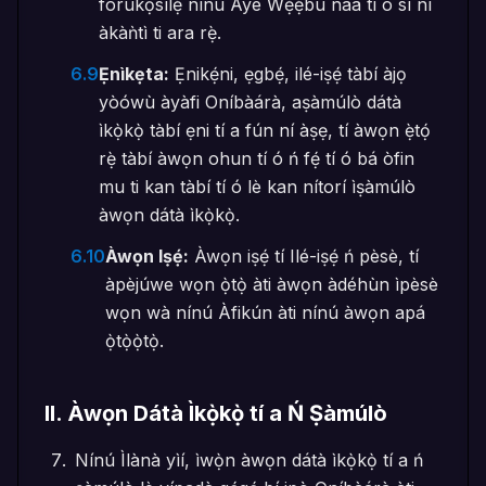
forúkọsílẹ̀ nínú Àyè Wẹ́ẹ̀bù náà tí ó sì ní
àkàǹtì ti ara rẹ̀.
6.9
Ẹnìkẹta:
Ẹnikẹ́ni, ẹgbẹ́, ilé-iṣẹ́ tàbí àjọ
yòówù àyàfi Oníbàárà, aṣàmúlò dátà
ìkọ̀kọ̀ tàbí ẹni tí a fún ní àṣẹ, tí àwọn ẹ̀tọ́
rẹ̀ tàbí àwọn ohun tí ó ń fẹ́ tí ó bá òfin
mu ti kan tàbí tí ó lè kan nítorí ìṣàmúlò
àwọn dátà ìkọ̀kọ̀.
6.10
Àwọn Iṣẹ́:
Àwọn iṣẹ́ tí Ilé-iṣẹ́ ń pèsè, tí
àpèjúwe wọn ọ̀tọ̀ àti àwọn àdéhùn ìpèsè
wọn wà nínú Àfikún àti nínú àwọn apá
ọ̀tọ̀ọ̀tọ̀.
II
.
Àwọn Dátà Ìkọ̀kọ̀ tí a Ń Ṣàmúlò
Nínú Ìlànà yìí, ìwọ̀n àwọn dátà ìkọ̀kọ̀ tí a ń