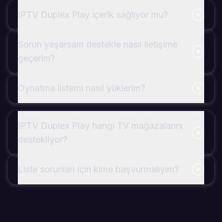
IPTV Duplex Play içerik sağlıyor mu?
Sorun yaşarsam destekle nasıl iletişime
geçerim?
Oynatma listemi nasıl yüklerim?
IPTV Duplex Play hangi TV mağazalarını
destekliyor?
Liste sorunları için kime başvurmalıyım?