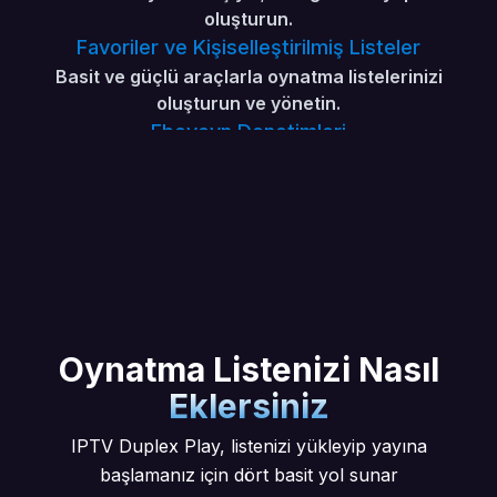
oluşturun.
Favoriler ve Kişiselleştirilmiş Listeler
Basit ve güçlü araçlarla oynatma listelerinizi
oluşturun ve yönetin.
Ebeveyn Denetimleri
Kategorileri gizleyin veya kilitleyin, PIN kodu
ayarlayın.
Program Rehberi ve Son Eklenenler
Şu an ne yayında ve sırada ne var takip edin. Son
eklenen içerikleri kolayca bulun.
Web Kontrol Paneli
Cihaz MAC adresiniz ve Cihaz Anahtarınız ile
tarayıcıdan yönetin.
Oynatma Listenizi Nasıl
Eklersiniz
IPTV Duplex Play, listenizi yükleyip yayına
başlamanız için dört basit yol sunar